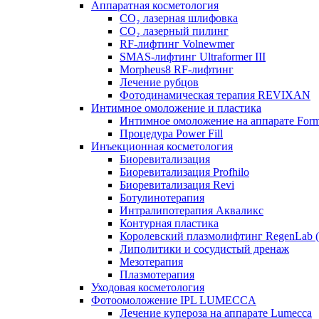
Аппаратная косметология
CO₂ лазерная шлифовка
CO₂ лазерный пилинг
RF-лифтинг Volnewmer
SMAS-лифтинг Ultraformer III
Morpheus8 RF-лифтинг
Лечение рубцов
Фотодинамическая терапия REVIXAN
Интимное омоложение и пластика
Интимное омоложение на аппарате For
Процедура Power Fill
Инъекционная косметология
Биоревитализация
Биоревитализация Profhilo
Биоревитализация Revi
Ботулинотерапия
Интралипотерапия Акваликс
Контурная пластика
Королевский плазмолифтинг RegenLab 
Липолитики и сосудистый дренаж
Мезотерапия
Плазмотерапия
Уходовая косметология
Фотоомоложение IPL LUMECCA
Лечение купероза на аппарате Lumecca