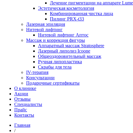
Лечение пигментации на аппарате Lume
Эстетическая косметология
Комбинированная чистка лица
Пилинг PRX-t33
Лазерная эпиляция
Нитевой лифтинг
Нитевой лифтинг Аптос
Массаж и коррекция фигуры
Аппаратный массаж Stratosphere
Лазерный липолиз Icoone
Общеоздоровительный массаж
Ручная липопластика
Скрабы для тела
IV-терапия
Консультации
Подарочные сертификаты
О клинике
Акции
Отзывы
Специалисты
Прайс
Контакты
Главная
/