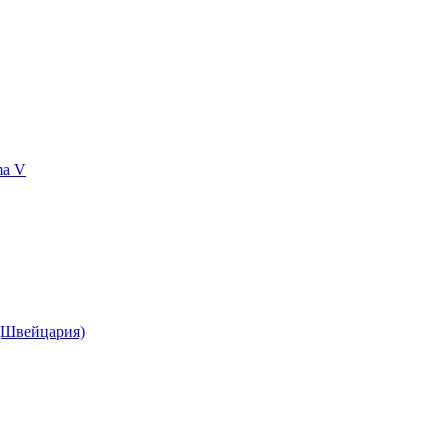
ma V
(Швейцария)