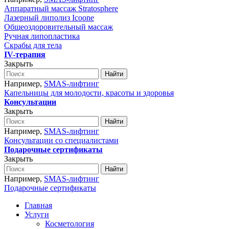
Аппаратный массаж Stratosphere
Лазерный липолиз Icoone
Общеоздоровительный массаж
Ручная липопластика
Скрабы для тела
IV-терапия
Закрыть
Найти
Например,
SMAS-лифтинг
Капельницы для молодости, красоты и здоровья
Консультации
Закрыть
Найти
Например,
SMAS-лифтинг
Консультации со специалистами
Подарочные сертификаты
Закрыть
Найти
Например,
SMAS-лифтинг
Подарочные сертификаты
Главная
Услуги
Косметология