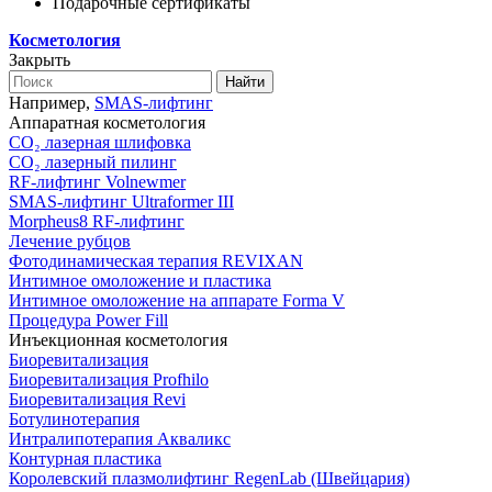
Подарочные сертификаты
Косметология
Закрыть
Найти
Например,
SMAS-лифтинг
Аппаратная косметология
CO₂ лазерная шлифовка
CO₂ лазерный пилинг
RF-лифтинг Volnewmer
SMAS-лифтинг Ultraformer III
Morpheus8 RF-лифтинг
Лечение рубцов
Фотодинамическая терапия REVIXAN
Интимное омоложение и пластика
Интимное омоложение на аппарате Forma V
Процедура Power Fill
Инъекционная косметология
Биоревитализация
Биоревитализация Profhilo
Биоревитализация Revi
Ботулинотерапия
Интралипотерапия Акваликс
Контурная пластика
Королевский плазмолифтинг RegenLab (Швейцария)