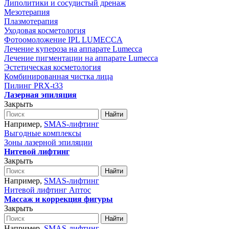
Липолитики и сосудистый дренаж
Мезотерапия
Плазмотерапия
Уходовая косметология
Фотоомоложение IPL LUMECCA
Лечение купероза на аппарате Lumecca
Лечение пигментации на аппарате Lumecca
Эстетическая косметология
Комбинированная чистка лица
Пилинг PRX-t33
Лазерная эпиляция
Закрыть
Найти
Например,
SMAS-лифтинг
Выгодные комплексы
Зоны лазерной эпиляции
Нитевой лифтинг
Закрыть
Найти
Например,
SMAS-лифтинг
Нитевой лифтинг Аптос
Массаж и коррекция фигуры
Закрыть
Найти
Например,
SMAS-лифтинг